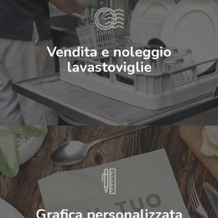
Prodotti
Settori
Vendita e noleggio
lavastoviglie
Servizi
Contatti
Grafica personalizzata