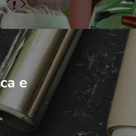
ca e
a,