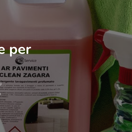
e per
i
a