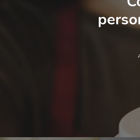
C
person
A