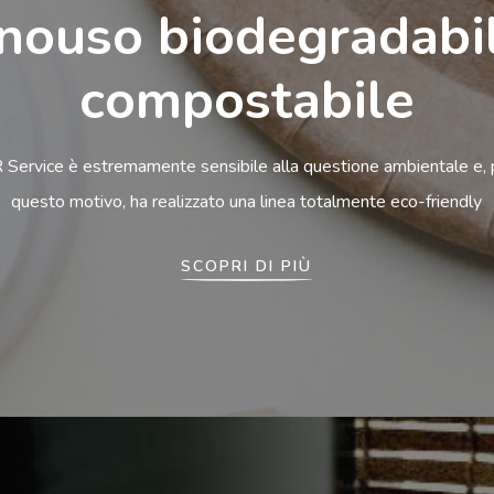
ouso biodegradabi
compostabile
 Service è estremamente sensibile alla questione ambientale e, 
questo motivo, ha realizzato una linea totalmente eco-friendly
SCOPRI DI PIÙ