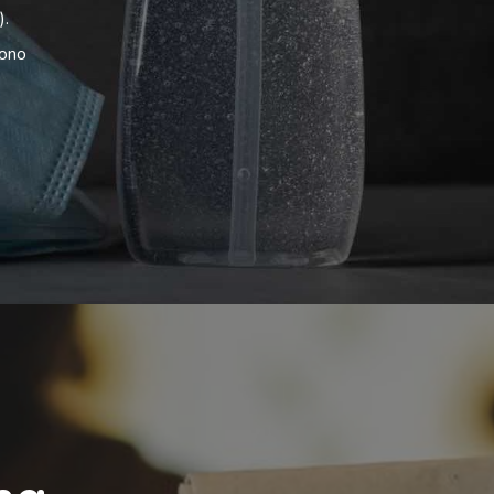
).
sono