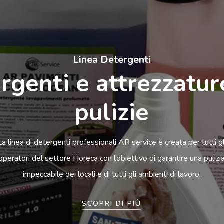
Linea Detergenti
rgenti e attrezzatur
pulizie
La linea di detergenti professionali AR service è creata per tutti gl
operatori del settore Horeca con l’obiettivo di garantire una pulizi
impeccabile dei locali e di tutti gli ambienti di lavoro.
SCOPRI DI PIÙ