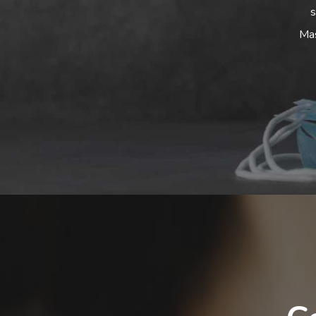
s
Mas
Hit enter to search or ESC to close