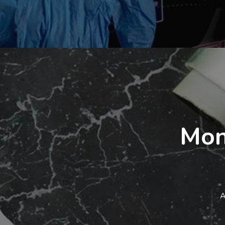
Mono
A