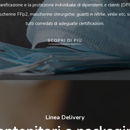
anificazione e la protezione individuale di dipendenti e clienti (DPI
cherine FFp2, mascherine chirurgiche, guanti in nitrile, vinile etc. 
tutti corredati di adeguate certificazioni.
SCOPRI DI PIÙ
Linea Delivery