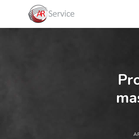
Pro
mas
AR