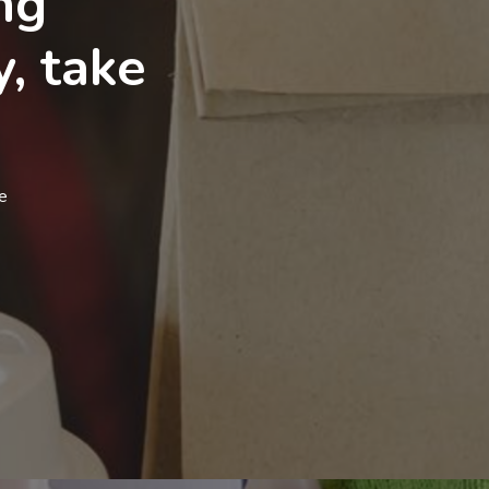
ng
y, take
e