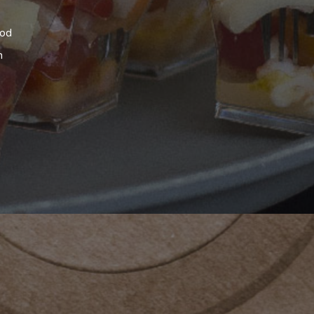
ood
n