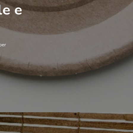
le e
per