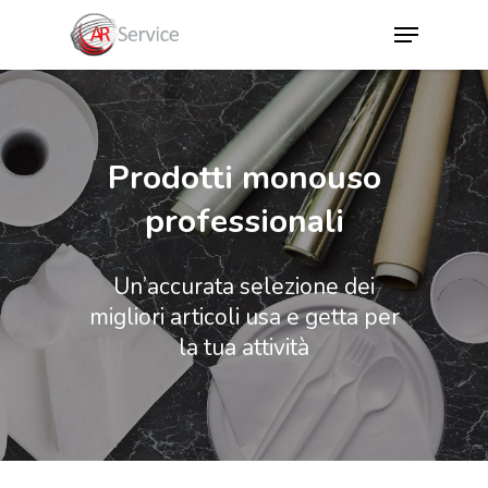
Hit enter to search or ESC to close
Prodotti monouso
professionali
Un’accurata selezione dei
migliori articoli usa e getta per
la tua attività