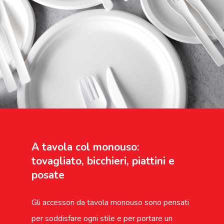
A tavola col monouso:
tovagliato, bicchieri, piattini e
posate
Gli accessori da tavola monouso sono pensati
per soddisfare ogni stile e per portare un